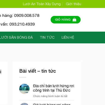
Lưới An Toàn Xây Dựng
Giới thiệu
n hàng: 0909.008.578
GIỎ HÀNG
vấn: 093.210.4939
LƯỚI SÂN BÓNG ĐÁ
TIN TỨC
LIÊN HỆ
Bài viết – tin tức
i
Địa chỉ bán lưới hứng rơi
công trình tại Thủ Đức
ở
Chức năng bình luận bị tắt
Địa
chỉ
Giá lưới hứng rơi công