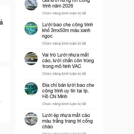
bán
trình năm 2026
lưới
ở
Chức năng bình luận bị tắt
hứng
Giá
rơi
ả
lưới
Lưới bao che công trình
công
hứng
trình
khổ 3mx50m màu xanh
rơi
tại
ngọc
công
Thủ
ở
Chức năng bình luận bị tắt
trình
Đức
Lưới
năm
bao
2026
Vai trò Lưới nhựa mắt
che
cáo, lưới chắn côn trùng
công
trong mô hình VAC
trình
ở
Chức năng bình luận bị tắt
khổ
Vai
3mx50m
trò
màu
Địa chỉ bán lưới bao che
Lưới
xanh
công trình uy tín tại tp.
nhựa
ngọc
Hồ Chí Minh
mắt
a
ở
Chức năng bình luận bị tắt
cáo,
Địa
lưới
chỉ
chắn
Lưới ép nhựa mắt cáo
bán
côn
màu trắng trang trí cổng
lưới
trùng
chào
bao
trong
ở
Chức năng bình luận bị tắt
che