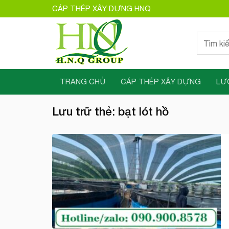
Bỏ
CÁP THÉP XÂY DỰNG HNQ
qua
nội
Tìm
dung
kiếm:
TRANG CHỦ
CÁP THÉP XÂY DỰNG
LƯ
Lưu trữ thẻ:
bạt lót hồ