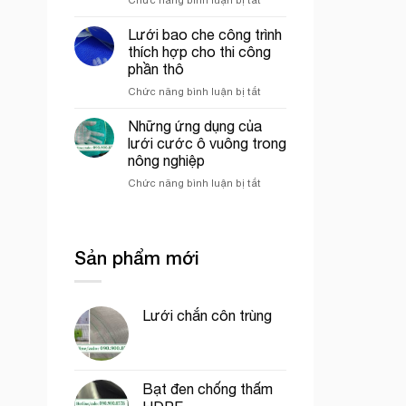
mô
Lưới
công
hình
ép
trình
VAC
Lưới bao che công trình
nhựa
uy
thích hợp cho thi công
mắt
tín
phần thô
cáo
tại
ở
Chức năng bình luận bị tắt
màu
tp.
Lưới
trắng
Hồ
bao
trang
Chí
Những ứng dụng của
che
trí
Minh
lưới cước ô vuông trong
công
cổng
nông nghiệp
trình
chào
ở
Chức năng bình luận bị tắt
thích
Những
hợp
ứng
cho
dụng
thi
của
công
Sản phẩm mới
lưới
phần
cước
thô
ô
vuông
Lưới chắn côn trùng
trong
nông
nghiệp
Bạt đen chống thấm