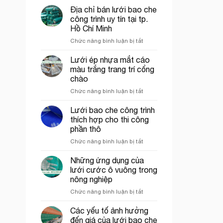
trò
Địa chỉ bán lưới bao che
Lưới
công trình uy tín tại tp.
nhựa
Hồ Chí Minh
mắt
ở
Chức năng bình luận bị tắt
cáo,
Địa
lưới
chỉ
chắn
Lưới ép nhựa mắt cáo
bán
côn
màu trắng trang trí cổng
lưới
trùng
chào
bao
trong
ở
Chức năng bình luận bị tắt
che
mô
Lưới
công
hình
ép
trình
VAC
Lưới bao che công trình
nhựa
uy
thích hợp cho thi công
mắt
tín
phần thô
cáo
tại
ở
Chức năng bình luận bị tắt
màu
tp.
Lưới
trắng
Hồ
bao
trang
Chí
Những ứng dụng của
che
trí
Minh
lưới cước ô vuông trong
công
cổng
nông nghiệp
trình
chào
ở
Chức năng bình luận bị tắt
thích
Những
hợp
ứng
cho
Các yếu tố ảnh hưởng
dụng
thi
đến giá của lưới bao che