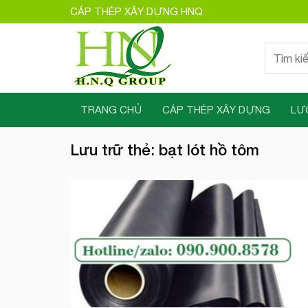
Bỏ
CÁP THÉP XÂY DỰNG HNQ
qua
nội
Tìm
dung
kiếm:
TRANG CHỦ
CÁP THÉP XÂY DỰNG
LƯ
Lưu trữ thẻ:
bạt lót hồ tôm