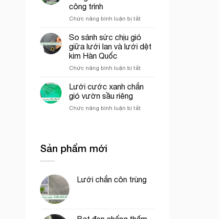
của
công
công trình
lưới
phần
ở
Chức năng bình luận bị tắt
cước
thô
Các
ô
yếu
vuông
So sánh sức chịu gió
tố
trong
giữa lưới lan và lưới dệt
ảnh
nông
kim Hàn Quốc
hưởng
nghiệp
ở
Chức năng bình luận bị tắt
đến
So
giá
sánh
của
Lưới cước xanh chắn
sức
lưới
gió vườn sầu riêng
chịu
bao
ở
Chức năng bình luận bị tắt
gió
che
Lưới
giữa
công
cước
lưới
trình
xanh
lan
chắn
và
Sản phẩm mới
gió
lưới
vườn
dệt
sầu
kim
riêng
Hàn
Lưới chắn côn trùng
Quốc