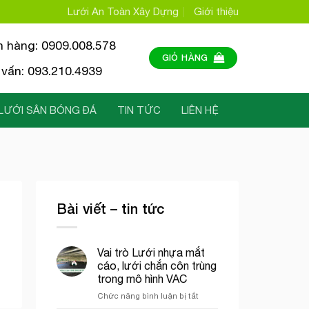
Lưới An Toàn Xây Dựng
Giới thiệu
n hàng: 0909.008.578
GIỎ HÀNG
vấn: 093.210.4939
LƯỚI SÂN BÓNG ĐÁ
TIN TỨC
LIÊN HỆ
Bài viết – tin tức
Vai trò Lưới nhựa mắt
cáo, lưới chắn côn trùng
trong mô hình VAC
ở
Chức năng bình luận bị tắt
Vai