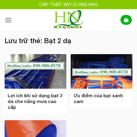
Bỏ
CÁP THÉP XÂY DỰNG HNQ
qua
nội
dung
Lưu trữ thẻ:
Bạt 2 dạ
Lợi ích khi sử dụng bạt 2
Ưu điểm của bạt xanh
da che nắng mưa cao
cam
cấp