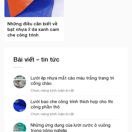
Những điều cần biết về
bạt nhựa 2 da xanh cam
che công trình
Bài viết – tin tức
Lưới ép nhựa mắt cáo màu trắng trang trí
cổng chào
ở
Chức năng bình luận bị tắt
Lưới
ép
Lưới bao che công trình thích hợp cho thi
nhựa
công phần thô
mắt
ở
Chức năng bình luận bị tắt
cáo
Lưới
màu
bao
Những ứng dụng của lưới cước ô vuông
trắng
che
trong nông nghiệp
trang