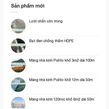
côn
Sản phẩm mới
trùng
thích
hợp
trồng
Lưới chắn côn trùng
rau
ăn
lá
Bạt đen chống thấm HDPE
Màng nhà kính Politiv khổ 3m2 dài 100m
Màng nhà kính Politiv khổ 12m dài 50m
Màng nhà kính 120mic khổ 6m2 dài 50m