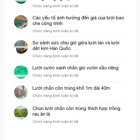
công
trí
ở
Chức năng bình luận bị tắt
trình
cổng
Những
thích
chào
ứng
Các yếu tố ảnh hưởng đến giá của lưới bao
hợp
dụng
che công trình
cho
của
thi
ở
Chức năng bình luận bị tắt
lưới
công
Các
cước
phần
yếu
So sánh sức chịu gió giữa lưới lan và lưới
ô
thô
tố
dệt kim Hàn Quốc
vuông
ảnh
trong
ở
Chức năng bình luận bị tắt
hưởng
nông
So
đến
nghiệp
sánh
Lưới cước xanh chắn gió vườn sầu riêng
giá
sức
của
ở
Chức năng bình luận bị tắt
chịu
lưới
Lưới
gió
bao
cước
Lưới chắn côn trùng khổ 1m dài 40m
giữa
che
xanh
lưới
công
ở
Chức năng bình luận bị tắt
chắn
lan
trình
Lưới
gió
và
chắn
vườn
Chọn lưới chắn côn trùng thích hợp trồng
lưới
côn
sầu
rau ăn lá
dệt
trùng
riêng
kim
ở
Chức năng bình luận bị tắt
khổ
Hàn
Chọn
1m
Quốc
lưới
dài
chắn
40m