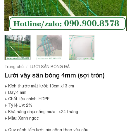
/
Trang chủ
LƯỚI SÂN BÓNG ĐÁ
Lưới vây sân bóng 4mm (sợi tròn)
+ Kích thước mắt lưới: 13cm x13 cm
+ Dày:4 mm
+ Chất liệu chính: HDPE
+ Tỷ lệ UV: 2%
+ Khả năng chịu nắng mưa : >24 tháng
+ Màu: Xanh ngọc
+ Quy cách tấm lưới: gia công theo yêu cầu