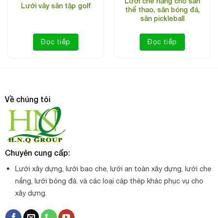
Lưới che nắng cho sân
Lưới vây sân tập golf
thể thao, sân bóng đá,
sân pickleball
Đọc tiếp
Đọc tiếp
Về chúng tôi
Lưới vây sân bóng 4mm, màu xanh ngọc
Chuyên cung cấp:
Địa chỉ mua lưới vây sân bóng 4mm giá tốt tại TPHCM
Lưới xây dựng, lưới bao che, lưới an toàn xây dựng, lưới che
Tìm được địa chỉ mua lưới vây sân bóng giá tốt giúp khách
nắng, lưới bóng đá. và các loại cáp thép khác phục vụ cho
hàng tiết kiệm kinh phí khi triển khai các dự án sân bóng,
xây dựng.
sân thể thao, các đại lý lưới tìm được đơn vị uy tín báo giá
tốt mang lại lợi nhuận.