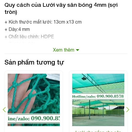
Quy cách của
Lưới vây sân bóng 4mm
(sợi
tròn)
+ Kích thước mắt lưới: 13cm x13 cm
+ Dày:4 mm
+ Chất liệu chính: HDPE
+ Tỷ lệ UV: 2%
Xem thêm
+ Khả năng chịu nắng mưa : >24 tháng
+ Màu: Xanh ngọc
Sản phẩm tương tự
+ Quy cách tấm lưới: gia công theo yêu cầu
Lưới vây sân bóng 4mm rất bền và chắc chắn, màu sắc
sáng làm tăng độ thẩm mỹ cho sân bóng của bạn. Sản
phẩm được dệt bằng máy, Nút thắt ép nhiệt chắc chắn,
lưới căng lên sân ô vuông không bị chạy mắt lưới.