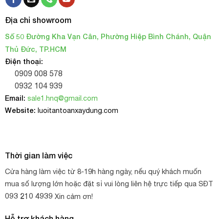
Xin giới thiệu đến quý khách hàng, quý đại lý trên toàn quốc
Địa chỉ showroom
công ty phân phối lưới vây sân bóng nhập hàng trực tiếp từ
Số 50 Đường Kha Vạn Cân, Phường Hiệp Bình Chánh, Quận
đơn vị sản xuất, hàng cam kết giá tốt nhất thị trường.
Thủ Đức, TP.HCM
Thông tin liên hệ
Điện thoại:
0909 008 578
Công ty TNHH TM DV H.N.Q
0932 104 939
Email:
sale1.hnq@gmail.com
Địa chỉ: 50 Kha Vạn Cân, khu phố 38, phường Hiệp Bình,
Website:
luoitantoanxaydung.com
Tp. Hồ Chí Minh
090.900.8578, 093.210.4939
Điện thoại:
Thời gian làm việc
Email:
sale1.hnq@gmail.com
Cửa hàng làm việc từ 8-19h hàng ngày, nếu quý khách muốn
mua số lượng lớn hoặc đặt sỉ vui lòng liên hệ trực tiếp qua SĐT
Website:
https://luoiantoanxaydung.com/
093 210 4939
Xin cảm ơn!
Hỗ trợ khách hàng