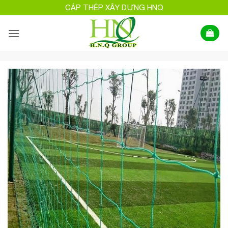
Bỏ
CÁP THÉP XÂY DỰNG HNQ
qua
nội
dung