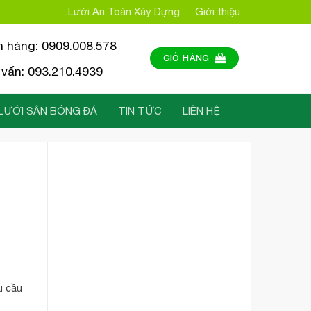
Lưới An Toàn Xây Dựng
Giới thiệu
n hàng: 0909.008.578
GIỎ HÀNG
vấn: 093.210.4939
LƯỚI SÂN BÓNG ĐÁ
TIN TỨC
LIÊN HỆ
êu cầu