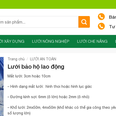
Bá
Tư 
ỚI XÂY DỰNG
LƯỚI NÔNG NGHIỆP
LƯỚI CHE NẮNG
/
Trang chủ
LƯỚI AN TOÀN
Lưới bảo hộ lao động
Mắt lưới: 3cm hoặc 10cm
– Hình dạng mắt lưới: hình thoi hoặc hình lục giác
– Đường kính sợi: 6mm (ô lớn) hoặc 2mm (ô nhỏ)
– Khổ lưới: 2mx50m, 4mx50m (khổ khác có thể gia công theo y
số lượng lớn)