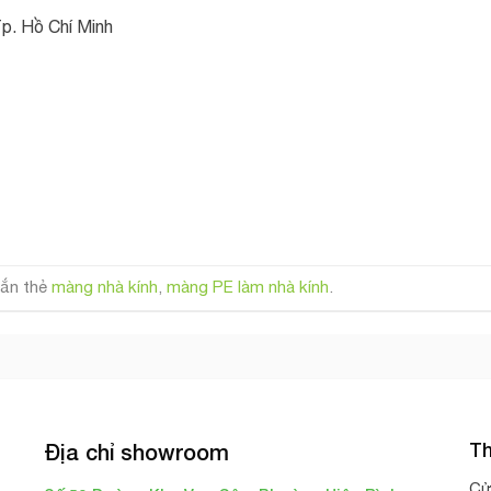
p. Hồ Chí Minh
ắn thẻ
màng nhà kính
,
màng PE làm nhà kính
.
Th
Địa chỉ showroom
Cử