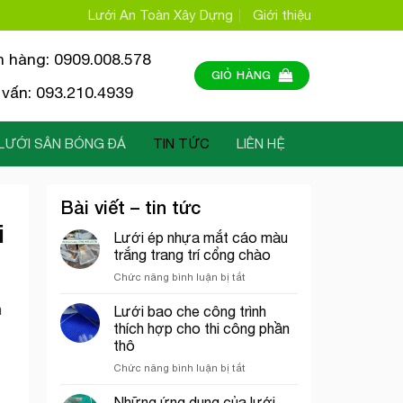
Lưới An Toàn Xây Dựng
Giới thiệu
n hàng: 0909.008.578
GIỎ HÀNG
vấn: 093.210.4939
LƯỚI SÂN BÓNG ĐÁ
TIN TỨC
LIÊN HỆ
Bài viết – tin tức
i
Lưới ép nhựa mắt cáo màu
trắng trang trí cổng chào
ở
Chức năng bình luận bị tắt
Lưới
ép
n
Lưới bao che công trình
nhựa
thích hợp cho thi công phần
mắt
thô
cáo
ở
Chức năng bình luận bị tắt
màu
Lưới
trắng
bao
trang
Những ứng dụng của lưới