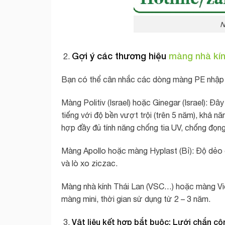
N
Gợi ý các thương hiệu
màng nhà kí
Bạn có thể cân nhắc các dòng màng PE nhập k
Màng Politiv (Israel) hoặc Ginegar (Israel): Đ
tiếng với độ bền vượt trội (trên 5 năm), khả 
hợp đầy đủ tính năng chống tia UV, chống đọng
Màng Apollo hoặc màng Hyplast (Bỉ): Độ dẻo d
và lò xo ziczac.
Màng nhà kính Thái Lan (VSC…) hoặc màng Vi
màng mini, thời gian sử dụng từ 2 – 3 năm.
Vật liệu kết hợp bắt buộc: Lưới chắn cô