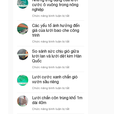
che
trí
cước ô vuông trong nông
công
cổng
nghiệp
trình
chào
ở
Chức năng bình luận bị tắt
thích
Những
hợp
ứng
cho
Các yếu tố ảnh hưởng đến
dụng
thi
giá của lưới bao che công
của
công
trình
lưới
phần
ở
Chức năng bình luận bị tắt
cước
thô
Các
ô
yếu
vuông
So sánh sức chịu gió giữa
tố
trong
lưới lan và lưới dệt kim Hàn
ảnh
nông
Quốc
hưởng
nghiệp
ở
Chức năng bình luận bị tắt
đến
So
giá
sánh
của
Lưới cước xanh chắn gió
sức
lưới
vườn sầu riêng
chịu
bao
ở
Chức năng bình luận bị tắt
gió
che
Lưới
giữa
công
cước
Lưới chắn côn trùng khổ 1m
lưới
trình
xanh
lan
dài 40m
chắn
và
ở
Chức năng bình luận bị tắt
gió
lưới
Lưới
vườn