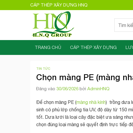
Bỏ
CÁP THÉP XÂY DỰNG HNQ
qua
nội
Tìm
dung
kiếm:
TRANG CHỦ
CÁP THÉP XÂY DỰNG
LƯ
TIN TỨC
Chọn màng PE (màng nhà 
Đăng vào
30/06/2026
bởi
AdminHNQ
Để chọn màng PE (
màng nhà kính
) trồng dưa 
sinh có phủ lớp chống tia UV, độ dày từ 150 
tốt. Dưa lưới là loại cây đặc biệt ưa sáng nh
chọn đúng loại màng sẽ quyết định trực tiếp đế