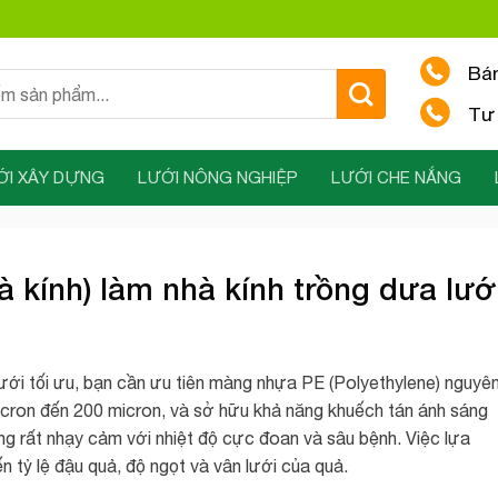
Bá
Tư 
ỚI XÂY DỰNG
LƯỚI NÔNG NGHIỆP
LƯỚI CHE NẮNG
kính) làm nhà kính trồng dưa lướ
lưới tối ưu, bạn cần ưu tiên màng nhựa PE (Polyethylene) nguyê
micron đến 200 micron, và sở hữu khả năng khuếch tán ánh sáng
ưng rất nhạy cảm với nhiệt độ cực đoan và sâu bệnh. Việc lựa
n tỷ lệ đậu quả, độ ngọt và vân lưới của quả.