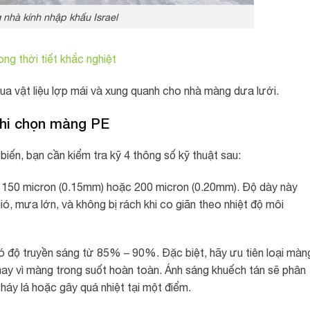
nhà kính nhập khẩu Israel
ong thời tiết khắc nghiệt
ua vật liệu lợp mái và xung quanh cho nhà màng dưa lưới.
 khi chọn màng PE
iến, bạn cần kiểm tra kỹ 4 thông số kỹ thuật sau:
à 150 micron (0.15mm) hoặc 200 micron (0.20mm). Độ dày này
, mưa lớn, và không bị rách khi co giãn theo nhiệt độ môi
ó độ truyền sáng từ 85% – 90%. Đặc biệt, hãy ưu tiên loại màn
thay vì màng trong suốt hoàn toàn. Ánh sáng khuếch tán sẽ phân
háy lá hoặc gây quá nhiệt tại một điểm.