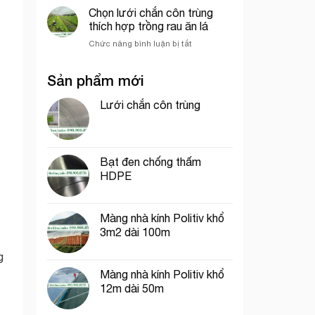
dệt
chắn
Chọn lưới chắn côn trùng
sầu
kim
côn
riêng
thích hợp trồng rau ăn lá
Hàn
trùng
Quốc
ở
Chức năng bình luận bị tắt
khổ
Chọn
1m
lưới
dài
Sản phẩm mới
chắn
40m
côn
trùng
Lưới chắn côn trùng
thích
hợp
trồng
rau
Bạt đen chống thấm
ăn
HDPE
lá
Màng nhà kính Politiv khổ
3m2 dài 100m
g
Màng nhà kính Politiv khổ
12m dài 50m