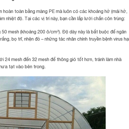
kín hoàn toàn bằng màng PE mà luôn có các khoảng hở (mái hở,
 nhiệt độ. Tại các vị trí này, bạn cần lắp lưới chắn côn trùng:
g 50 mesh (khoảng 200 ô/cm²). Độ dày này là bắt buộc để ngăn
ắng, bọ trĩ, nhện đỏ – những tác nhân chính truyền bệnh virus hạ
ới 24 mesh đến 32 mesh để thông gió tốt hơn, tránh làm nhà
mưa tạt vào bên trong.